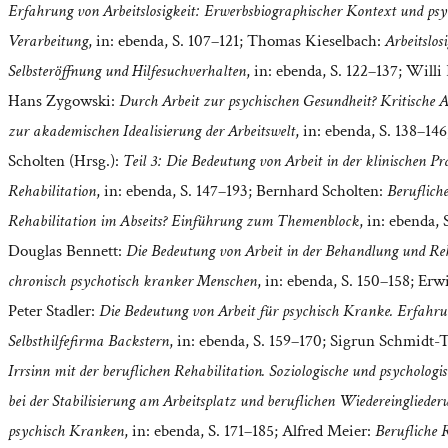
Erfahrung von Arbeitslosigkeit: Erwerbsbiographischer Kontext und psy
Verarbeitung
, in: ebenda, S. 107–121; Thomas Kieselbach:
Arbeitslosi
Selbsteröffnung und Hilfesuchverhalten
, in: ebenda, S. 122–137; Willi
Hans Zygowski:
Durch Arbeit zur psychischen Gesundheit? Kritische
zur akademischen Idealisierung der Arbeitswelt
, in: ebenda, S. 138–14
Scholten (Hrsg.):
Teil 3: Die Bedeutung von Arbeit in der klinischen Pr
Rehabilitation
, in: ebenda, S. 147–193; Bernhard Scholten:
Beruflich
Rehabilitation im Abseits? Einführung zum Themenblock
, in: ebenda, 
Douglas Bennett:
Die Bedeutung von Arbeit in der Behandlung und Reh
chronisch psychotisch kranker Menschen
, in: ebenda, S. 150–158; Erw
Peter Stadler:
Die Bedeutung von Arbeit für psychisch Kranke. Erfahru
Selbsthilfefirma Backstern
, in: ebenda, S. 159–170; Sigrun Schmidt-
Irrsinn mit der beruflichen Rehabilitation. Soziologische und psychologi
bei der Stabilisierung am Arbeitsplatz und beruflichen Wiedereinglieder
psychisch Kranken
, in: ebenda, S. 171–185; Alfred Meier:
Berufliche 