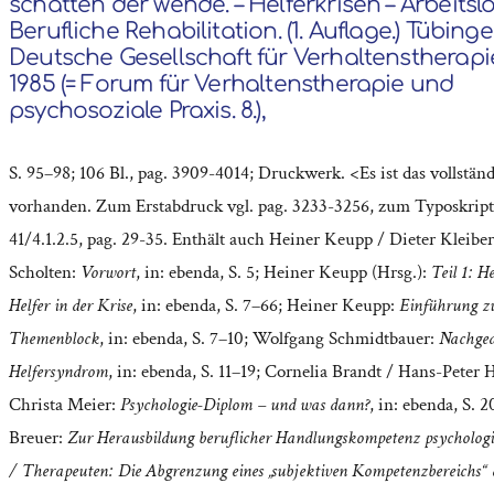
schatten der wende. – Helferkrisen – Arbeitslo
Berufliche Rehabilitation. (1. Auflage.) Tübinge
Deutsche Gesellschaft für Verhaltenstherapi
1985 (= Forum für Verhaltenstherapie und
psychosoziale Praxis. 8.),
S. 95–98; 106 Bl., pag. 3909-4014; Druckwerk. <Es ist das vollstän
vorhanden. Zum Erstabdruck vgl. pag. 3233-3256, zum Typoskript
41/4.1.2.5, pag. 29-35. Enthält auch Heiner Keupp / Dieter Kleibe
Scholten:
Vorwort
, in: ebenda, S. 5; Heiner Keupp (Hrsg.):
Teil 1: H
Helfer in der Krise
, in: ebenda, S. 7–66; Heiner Keupp:
Einführung 
Themenblock
, in: ebenda, S. 7–10; Wolfgang Schmidtbauer:
Nachge
Helfersyndrom
, in: ebenda, S. 11–19; Cornelia Brandt / Hans-Peter 
Christa Meier:
Psychologie-Diplom – und was dann?
, in: ebenda, S. 
Breuer:
Zur Herausbildung beruflicher Handlungskompetenz psychologi
/ Therapeuten: Die Abgrenzung eines „subjektiven Kompetenzbereichs“ 