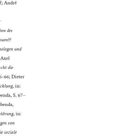
32; André
r
ben des
auen??
hologen und
 Axel
cht die
56–66; Dieter
icklung
, in:
ebenda, S. 67–
 ebenda,
störung
, in:
lgen von
e soziale