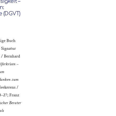
sigkeit –
n:
e (DGVT)
dige Buch
 Signatur
r / Bernhard
elferkrisen –
zum
danken zum
Heekerens /
20–27; Franz
scher Berater
als