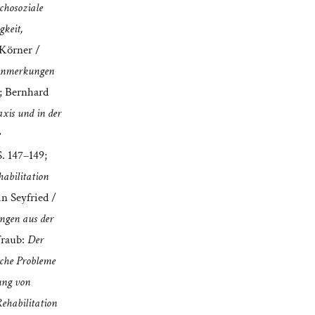
chosoziale
gkeit,
 Körner /
 Anmerkungen
6; Bernhard
axis und in der
e
S. 147–149;
abilitation
in Seyfried /
ngen aus der
Traub:
Der
sche Probleme
ung von
Rehabilitation