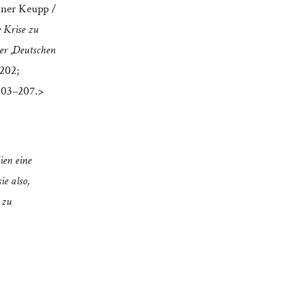
einer Keupp /
e Krise zu
er „Deutschen
–202;
 203–207.>
ien eine
ie also,
 zu