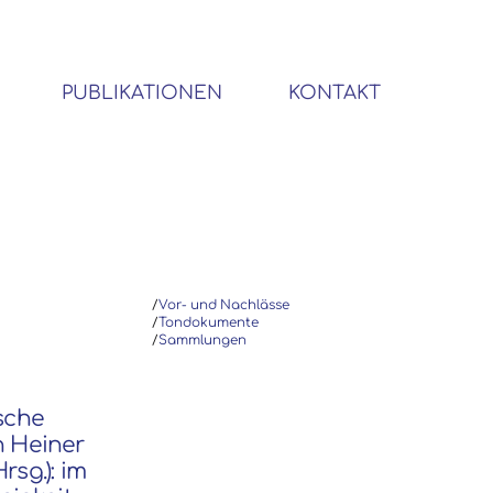
PUBLIKATIONEN
KONTAKT
BIBLIOTHEK SOZIALWISSENSCHAFTLICHER EMIGRANTEN
/
Vor- und Nachlässe
/
Tondokumente
/
Sammlungen
ische
n Heiner
rsg.): im