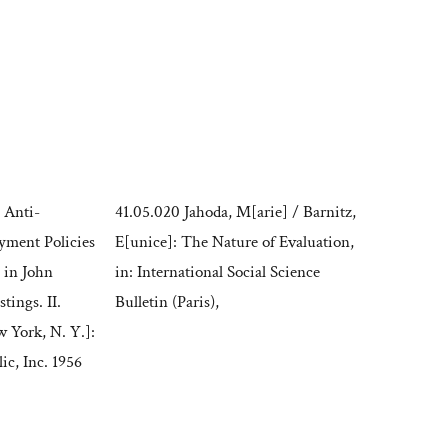
 Anti-
41.05.020 Jahoda, M[arie] / Barnitz,
ment Policies
E[unice]: The Nature of Evaluation,
 in John
in: International Social Science
tings. II.
Bulletin (Paris),
 York, N. Y.]:
ic, Inc. 1956