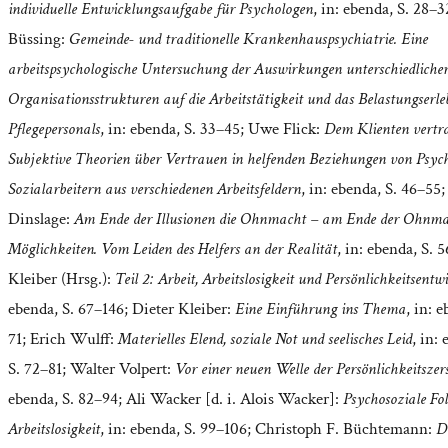
individuelle Entwicklungsaufgabe für Psychologen
, in: ebenda, S. 28–
Büssing:
Gemeinde- und traditionelle Krankenhauspsychiatrie. Eine
arbeitspsychologische Untersuchung der Auswirkungen unterschiedliche
Organisationsstrukturen auf die Arbeitstätigkeit und das Belastungserle
Pflegepersonals
, in: ebenda, S. 33–45; Uwe Flick:
Dem Klienten vertr
Subjektive Theorien über Vertrauen in helfenden Beziehungen von Psyc
Sozialarbeitern aus verschiedenen Arbeitsfeldern
, in: ebenda, S. 46–55;
Dinslage:
Am Ende der Illusionen die Ohnmacht – am Ende der Ohnma
Möglichkeiten. Vom Leiden des Helfers an der Realität
, in: ebenda, S. 
Kleiber (Hrsg.):
Teil 2: Arbeit, Arbeitslosigkeit und Persönlichkeitsentw
ebenda, S. 67–146; Dieter Kleiber:
Eine Einführung ins Thema
, in: 
71; Erich Wulff:
Materielles Elend, soziale Not und seelisches Leid
, in:
S. 72–81; Walter Volpert:
Vor einer neuen Welle der Persönlichkeitszer
ebenda, S. 82–94; Ali Wacker [d. i. Alois Wacker]:
Psychosoziale Fo
Arbeitslosigkeit
, in: ebenda, S. 99–106; Christoph F. Büchtemann:
Di