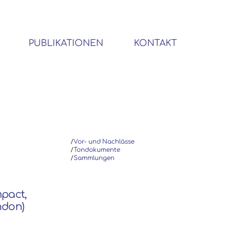
PUBLIKATIONEN
KONTAKT
BIBLIOTHEK SOZIALWISSENSCHAFTLICHER EMIGRANTEN
/
Vor- und Nachlässe
/
Tondokumente
/
Sammlungen
mpact,
ndon)