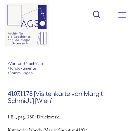
/
Vor- und Nachlässe
/
Tondokumente
/
Sammlungen
41.07.1.1.78 [Visitenkarte von Margit
Schmidt.] [Wien]
1 Bl., pag. 280; Druckwerk.
Kategorie:
Jahoda, Marie: Signatur 41/07