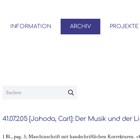
INFORMATION
ARCHIV
PROJEKTE
BENUTZER*INNEN-ORDNUNG
VOR- UND NACHLÄSSE
41.07.2.05 [Jahoda, Carl]: Der Musik und der Li
1 Bl., pag. 3; Maschinschrift mit handschriftlichen Korrekturen. <