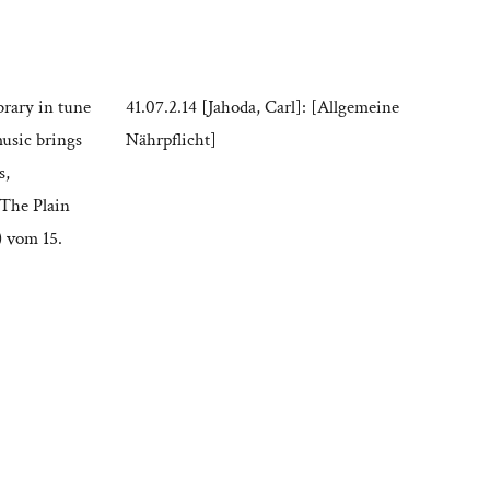
brary in tune
41.07.2.14 [Jahoda, Carl]: [Allgemeine
music brings
Nährpflicht]
s,
 The Plain
) vom 15.