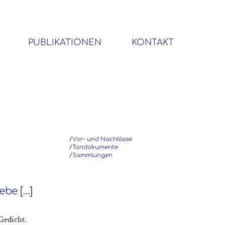
PUBLIKATIONEN
KONTAKT
BIBLIOTHEK SOZIALWISSENSCHAFTLICHER EMIGRANTEN
/
Vor- und Nachlässe
/
Tondokumente
/
Sammlungen
ebe […]
Gedicht.