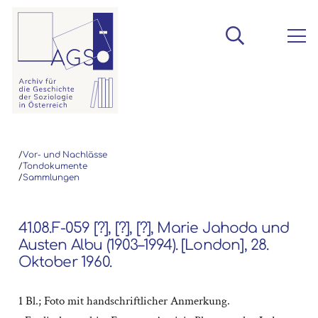
/
Vor- und Nachlässe
/
Tondokumente
/
Sammlungen
41.08.F-059 [?], [?], [?], Marie Jahoda und
Austen Albu (1903–1994). [London], 28.
Oktober 1960.
1 Bl.; Foto mit handschriftlicher Anmerkung.