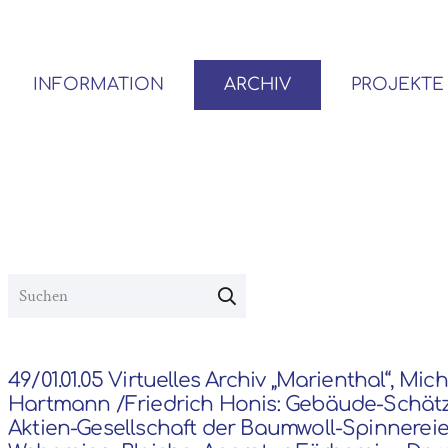
INFORMATION
ARCHIV
PROJEKTE
BENUTZER*INNEN-ORDNUNG
VOR- UND NACHLÄSSE
49/01.01.05 Virtuelles Archiv „Marienthal“, Mic
Hartmann /Friedrich Honis: Gebäude-Schät
Aktien-Gesellschaft der Baumwoll-Spinnereie