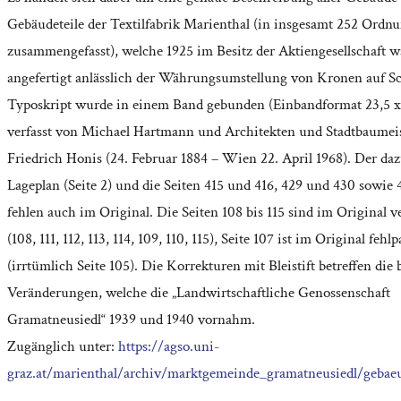
Gebäudeteile der Textilfabrik Marienthal (in insgesamt 252 Ordn
zusammengefasst), welche 1925 im Besitz der Aktiengesellschaft w
angefertigt anlässlich der Währungsumstellung von Kronen auf Sc
Typoskript wurde in einem Band gebunden (Einbandformat 23,5 x
verfasst von Michael Hartmann und Architekten und Stadtbaumeis
Friedrich Honis (24. Februar 1884 – Wien 22. April 1968). Der da
Lageplan (Seite 2) und die Seiten 415 und 416, 429 und 430 sowie 
fehlen auch im Original. Die Seiten 108 bis 115 sind im Original 
(108, 111, 112, 113, 114, 109, 110, 115), Seite 107 ist im Original fehl
(irrtümlich Seite 105). Die Korrekturen mit Bleistift betreffen die
Veränderungen, welche die „Landwirtschaftliche Genossenschaft
Gramatneusiedl“ 1939 und 1940 vornahm.
Zugänglich unter:
https://agso.uni-
graz.at/marienthal/archiv/marktgemeinde_gramatneusiedl/geba