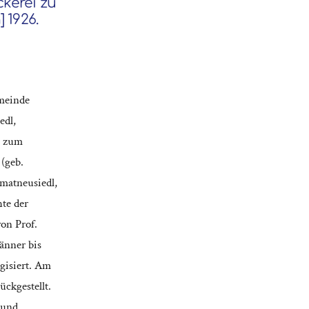
ckerei zu
 1926.
meinde
edl,
n zum
(geb.
matneusiedl,
te der
on Prof.
änner bis
ogisiert. Am
ckgestellt.
 und