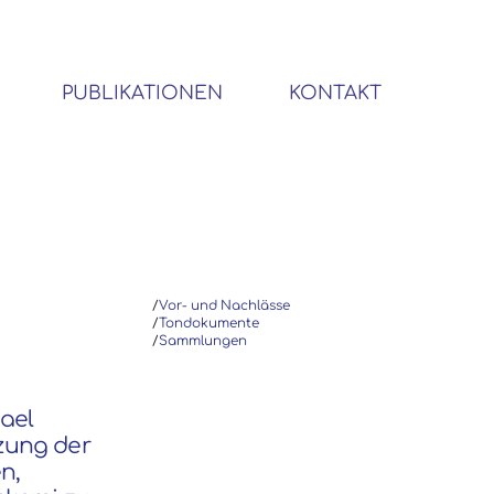
PUBLIKATIONEN
KONTAKT
BIBLIOTHEK SOZIALWISSENSCHAFTLICHER EMIGRANTEN
/
Vor- und Nachlässe
/
Tondokumente
/
Sammlungen
hael
zung der
n,