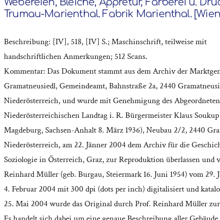
Webereien, Bleiche, Appretur, Färberei u. Dru
Trumau-Marienthal. Fabrik Marienthal. [Wien]
Beschreibung: [IV], 518, [IV] S.; Maschinschrift, teilweise mit
handschriftlichen Anmerkungen; 512 Scans.
Kommentar: Das Dokument stammt aus dem Archiv der Marktge
Gramatneusiedl, Gemeindeamt, Bahnstraße 2a, 2440 Gramatneusi
Niederösterreich, und wurde mit Genehmigung des Abgeordnete
Niederösterreichischen Landtag i. R. Bürgermeister Klaus Soukup 
Magdeburg, Sachsen-Anhalt 8. März 1936), Neubau 2/2, 2440 Gra
Niederösterreich, am 22. Jänner 2004 dem Archiv für die Geschich
Soziologie in Österreich, Graz, zur Reproduktion überlassen und v
Reinhard Müller (geb. Burgau, Steiermark 16. Juni 1954) vom 29. J
4. Februar 2004 mit 300 dpi (dots per inch) digitalisiert und katal
25. Mai 2004 wurde das Original durch Prof. Reinhard Müller zurü
Es handelt sich dabei um eine genaue Beschreibung aller Gebäude