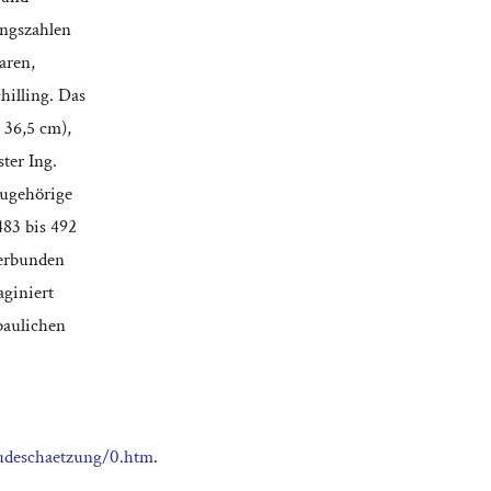
ungszahlen
aren,
hilling. Das
 36,5 cm),
ter Ing.
zugehörige
483 bis 492
verbunden
paginiert
 baulichen
eudeschaetzung/0.htm
.