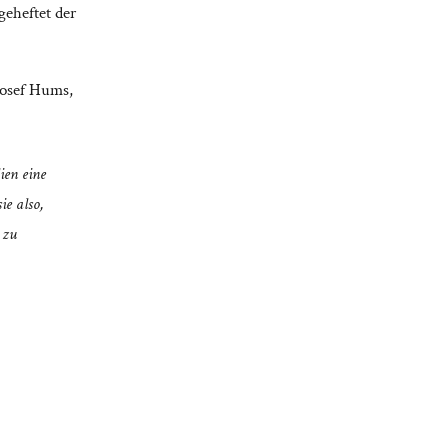
geheftet der
Josef Hums
,
ien eine
ie also,
 zu