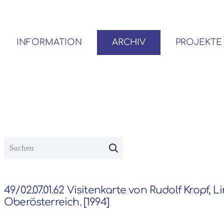
INFORMATION
ARCHIV
PROJEKTE
BENUTZER*INNEN-ORDNUNG
VOR- UND NACHLÄSSE
49/02.07.01.62 Visitenkarte von Rudolf Kropf, L
Oberösterreich. [1994]