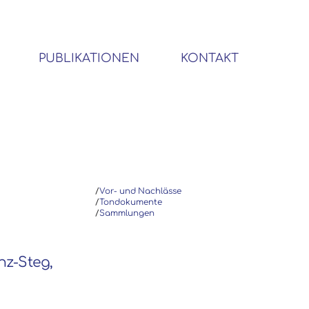
PUBLIKATIONEN
KONTAKT
BIBLIOTHEK SOZIALWISSENSCHAFTLICHER EMIGRANTEN
/
Vor- und Nachlässe
/
Tondokumente
/
Sammlungen
inz-Steg,