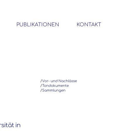
PUBLIKATIONEN
KONTAKT
BIBLIOTHEK SOZIALWISSENSCHAFTLICHER EMIGRANTEN
/
Vor- und Nachlässe
/
Tondokumente
/
Sammlungen
sität in