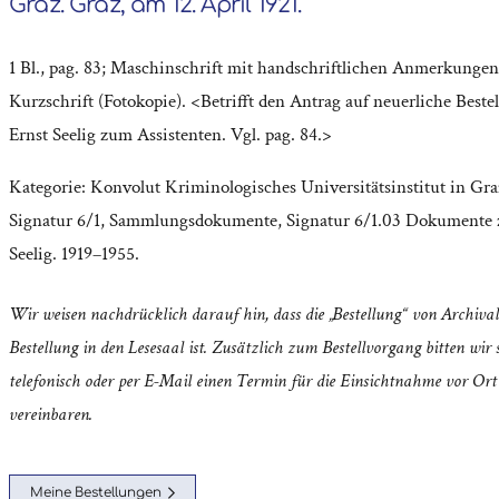
Graz. Graz, am 12. April 1921.
1 Bl., pag. 83; Maschinschrift mit handschriftlichen Anmerkungen
Kurzschrift (Fotokopie). <Betrifft den Antrag auf neuerliche Beste
Ernst Seelig zum Assistenten. Vgl. pag. 84.>
Kategorie:
Konvolut Kriminologisches Universitätsinstitut in Gra
Signatur 6/1
,
Sammlungsdokumente
,
Signatur 6/1.03 Dokumente 
Seelig. 1919–1955.
Wir weisen nachdrücklich darauf hin, dass die „Bestellung“ von Archival
Bestellung in den Lesesaal ist. Zusätzlich zum Bestellvorgang bitten wir s
telefonisch oder per E-Mail einen Termin für die Einsichtnahme vor Ort
vereinbaren.
Meine Bestellungen