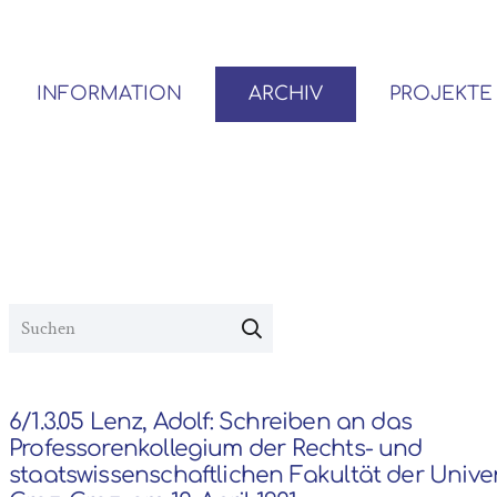
INFORMATION
ARCHIV
PROJEKTE
BENUTZER*INNEN-ORDNUNG
VOR- UND NACHLÄSSE
6/1.3.05 Lenz, Adolf: Schreiben an das
Professorenkollegium der Rechts- und
staatswissenschaftlichen Fakultät der Univer