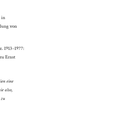
 in
llung von
z. 1913–1977:
zu Ernst
ien eine
ie also,
 zu