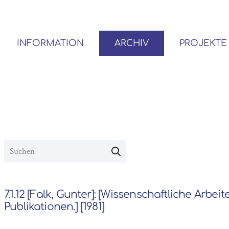
INFORMATION
ARCHIV
PROJEKTE
BENUTZER*INNEN-ORDNUNG
VOR- UND NACHLÄSSE
7.1.12 [Falk, Gunter]: [Wissenschaftliche Arbei
Publikationen.] [1981]