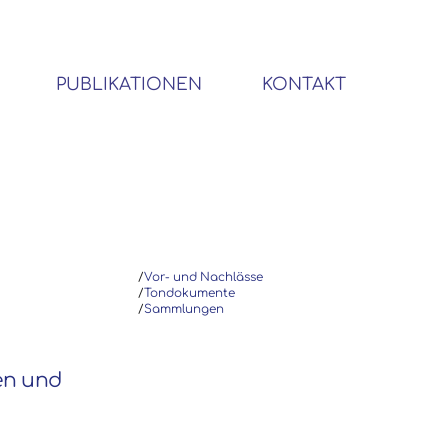
PUBLIKATIONEN
KONTAKT
BIBLIOTHEK SOZIALWISSENSCHAFTLICHER EMIGRANTEN
/
Vor- und Nachlässe
/
Tondokumente
/
Sammlungen
ten und