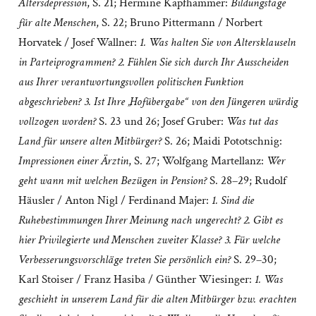
Altersdepression
, S. 21; Hermine Kapfhammer:
Bildungstage
für alte Menschen
, S. 22; Bruno Pittermann / Norbert
Horvatek / Josef Wallner:
1. Was halten Sie von Altersklauseln
in Parteiprogrammen? 2. Fühlen Sie sich durch Ihr Ausscheiden
aus Ihrer verantwortungsvollen politischen Funktion
abgeschrieben? 3. Ist Ihre „Hofübergabe“ von den Jüngeren würdig
vollzogen worden?
S. 23 und 26; Josef Gruber:
Was tut das
Land für unsere alten Mitbürger?
S. 26; Maidi Pototschnig:
Impressionen einer Ärztin
, S. 27; Wolfgang Martellanz:
Wer
geht wann mit welchen Bezügen in Pension?
S. 28–29; Rudolf
Häusler / Anton Nigl / Ferdinand Majer:
1. Sind die
Ruhebestimmungen Ihrer Meinung nach ungerecht? 2. Gibt es
hier Privilegierte und Menschen zweiter Klasse? 3. Für welche
Verbesserungsvorschläge treten Sie persönlich ein?
S. 29–30;
Karl Stoiser / Franz Hasiba / Günther Wiesinger:
1. Was
geschieht in unserem Land für die alten Mitbürger bzw. erachten