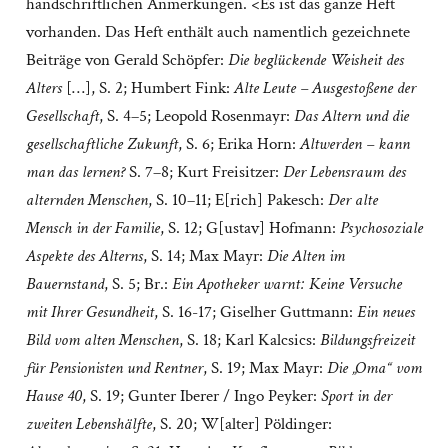
handschriftlichen Anmerkungen. <Es ist das ganze Heft
vorhanden. Das Heft enthält auch namentlich gezeichnete
Beiträge von Gerald Schöpfer:
Die beglückende Weisheit des
Alters
[…], S. 2; Humbert Fink:
Alte Leute – Ausgestoßene der
Gesellschaft
, S. 4–5; Leopold Rosenmayr:
Das Altern und die
gesellschaftliche Zukunft
, S. 6; Erika Horn:
Altwerden – kann
man das lernen?
S. 7–8; Kurt Freisitzer:
Der Lebensraum des
alternden Menschen
, S. 10–11; E[rich] Pakesch:
Der alte
Mensch in der Familie
, S. 12; G[ustav] Hofmann:
Psychosoziale
Aspekte des Alterns
, S. 14; Max Mayr:
Die Alten im
Bauernstand
, S. 5; Br.:
Ein Apotheker warnt: Keine Versuche
mit Ihrer Gesundheit
, S. 16-17; Giselher Guttmann:
Ein neues
Bild vom alten Menschen
, S. 18; Karl Kalcsics:
Bildungsfreizeit
für Pensionisten und Rentner
, S. 19; Max Mayr:
Die „Oma“ vom
Hause 40
, S. 19; Gunter Iberer / Ingo Peyker:
Sport in der
zweiten Lebenshälfte
, S. 20; W[alter] Pöldinger: