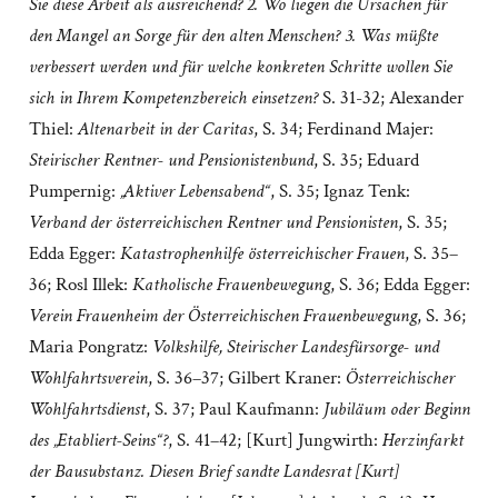
Sie diese Arbeit als ausreichend? 2. Wo liegen die Ursachen für
den Mangel an Sorge für den alten Menschen? 3. Was müßte
verbessert werden und für welche konkreten Schritte wollen Sie
sich in Ihrem Kompetenzbereich einsetzen?
S. 31-32; Alexander
Thiel:
Altenarbeit in der Caritas
, S. 34; Ferdinand Majer:
Steirischer Rentner- und Pensionistenbund
, S. 35; Eduard
Pumpernig:
„Aktiver Lebensabend“
, S. 35; Ignaz Tenk:
Verband der österreichischen Rentner und Pensionisten
, S. 35;
Edda Egger:
Katastrophenhilfe österreichischer Frauen
, S. 35–
36; Rosl Illek:
Katholische Frauenbewegung
, S. 36; Edda Egger:
Verein Frauenheim der Österreichischen Frauenbewegung
, S. 36;
Maria Pongratz:
Volkshilfe, Steirischer Landesfürsorge- und
Wohlfahrtsverein
, S. 36–37; Gilbert Kraner:
Österreichischer
Wohlfahrtsdienst
, S. 37; Paul Kaufmann:
Jubiläum oder Beginn
des „Etabliert-Seins“?
, S. 41–42; [Kurt] Jungwirth:
Herzinfarkt
der Bausubstanz. Diesen Brief sandte Landesrat [Kurt]