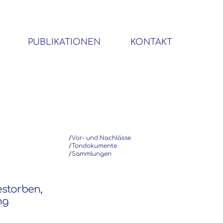
PUBLIKATIONEN
KONTAKT
BIBLIOTHEK SOZIALWISSENSCHAFTLICHER EMIGRANTEN
/
Vor- und Nachlässe
/
Tondokumente
/
Sammlungen
gestorben,
ng