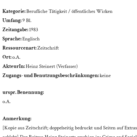
Kategorie:
Berufliche Tätigkeit / öffentliches Wirken
Umfang:
9 Bl.
Zeitangabe:
1983
Sprache:
Englisch
Ressourcenart:
Zeitschrift
Ort:
o.A.
AkteurIn:
Heinz Steinert (Verfasser)
Zugangs- und Benutzungsbeschränkungen:
keine
urspr. Benennung:
o.A.
Anmerkung:
[Kopie aus Zeitschrift; doppelseitig bedruckt und Seiten auf Extra
geklebt] Der Beitrag Heinz Steinerts erschien in: Crime and Social