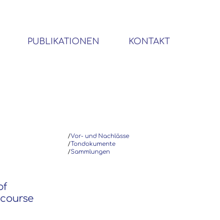
PUBLIKATIONEN
KONTAKT
BIBLIOTHEK SOZIALWISSENSCHAFTLICHER EMIGRANTEN
/
Vor- und Nachlässe
/
Tondokumente
/
Sammlungen
of
iscourse