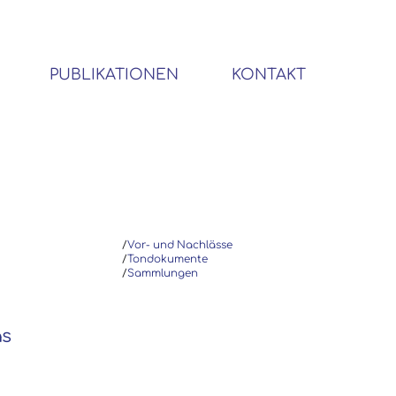
PUBLIKATIONEN
KONTAKT
BIBLIOTHEK SOZIALWISSENSCHAFTLICHER EMIGRANTEN
/
Vor- und Nachlässe
/
Tondokumente
/
Sammlungen
as