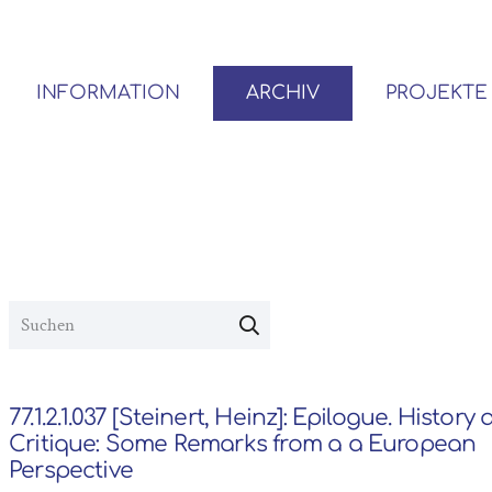
INFORMATION
ARCHIV
PROJEKTE
BENUTZER*INNEN-ORDNUNG
VOR- UND NACHLÄSSE
77.1.2.1.037 [Steinert, Heinz]: Epilogue. History 
Critique: Some Remarks from a a European
Perspective