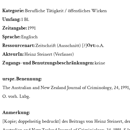
Kategorie:
Berufliche Tätigkeit / öffentliches Wirken
Umfang:
1 Bl.
Zeitangabe:
1991
Sprache:
Englisch
Ressourcenart:
Zeitschrift (Ausschnitt) [?]
Ort:
o.A.
AkteurIn:
Heinz Steinert (Verfasser)
Zugangs- und Benutzungsbeschränkungen:
keine
urspr. Benennung:
The Australian and New Zealand Journal of Criminology, 24, 1991,
O. vorh. Lxbg.
Anmerkung:
[Kopie; doppelseitig bedruckt] des Beitrags von Heinz Steinert, de
Australian and New Zealand Journal of Criminiology, 24, 1991, S.1