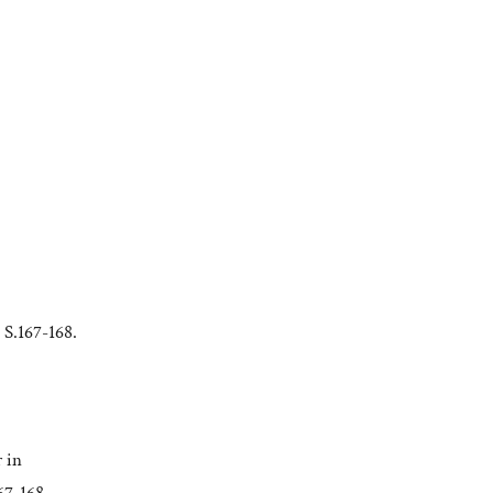
 S.167-168.
r in
67-168,