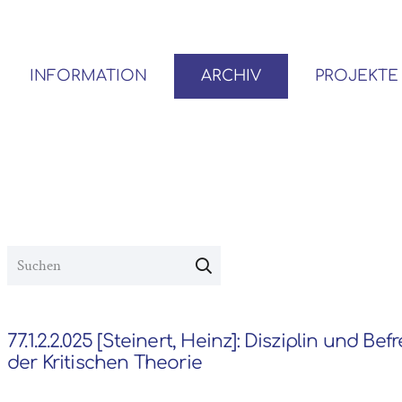
INFORMATION
ARCHIV
PROJEKTE
BENUTZER*INNEN-ORDNUNG
VOR- UND NACHLÄSSE
77.1.2.2.025 [Steinert, Heinz]: Disziplin und Bef
der Kritischen Theorie