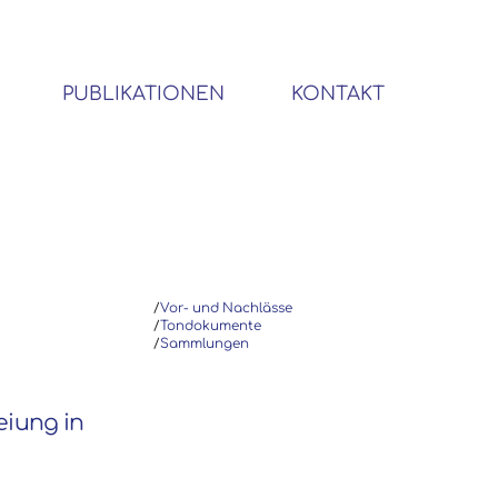
PUBLIKATIONEN
KONTAKT
BIBLIOTHEK SOZIALWISSENSCHAFTLICHER EMIGRANTEN
/
Vor- und Nachlässe
/
Tondokumente
/
Sammlungen
reiung in