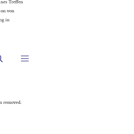
ines Treffen
ion von
ng in