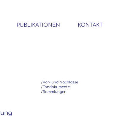
PUBLIKATIONEN
KONTAKT
BIBLIOTHEK SOZIALWISSENSCHAFTLICHER EMIGRANTEN
/
Vor- und Nachlässe
/
Tondokumente
/
Sammlungen
erung