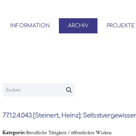
INFORMATION
ARCHIV
PROJEKTE
BENUTZER*INNEN-ORDNUNG
VOR- UND NACHLÄSSE
77.1.2.4.043 [Steinert, Heinz]: Selbstvergewiss
Kategorie:
Berufliche Tätigkeit / öffentliches Wirken