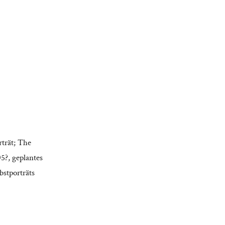
rträt; The
5?, geplantes
stporträts