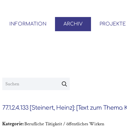
INFORMATION
ARCHIV
PROJEKTE
BENUTZER*INNEN-ORDNUNG
VOR- UND NACHLÄSSE
77.1.2.4.133 [Steinert, Heinz]: [Text zum Thema K
Kategorie:
Berufliche Tätigkeit / öffentliches Wirken