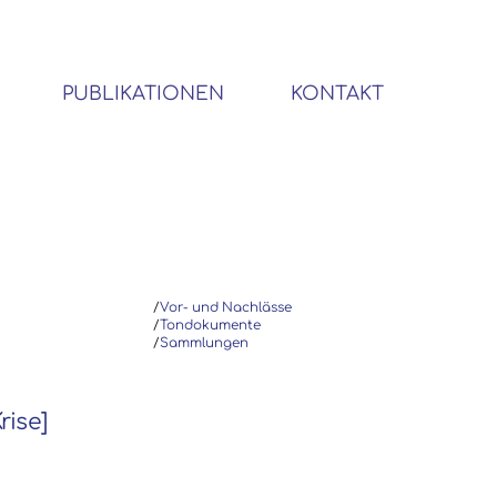
PUBLIKATIONEN
KONTAKT
BIBLIOTHEK SOZIALWISSENSCHAFTLICHER EMIGRANTEN
/
Vor- und Nachlässe
/
Tondokumente
/
Sammlungen
rise]