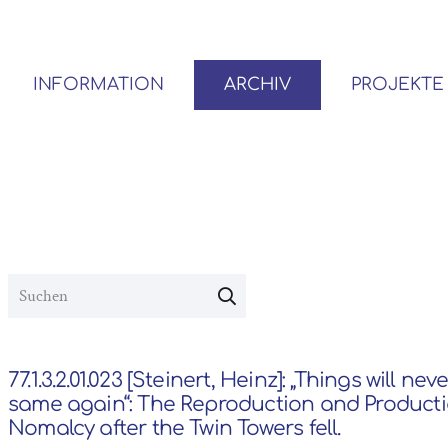
INFORMATION
ARCHIV
PROJEKTE
BENUTZER*INNEN-ORDNUNG
VOR- UND NACHLÄSSE
77.1.3.2.01.023 [Steinert, Heinz]: „Things will nev
same again“: The Reproduction and Producti
Nomalcy after the Twin Towers fell.