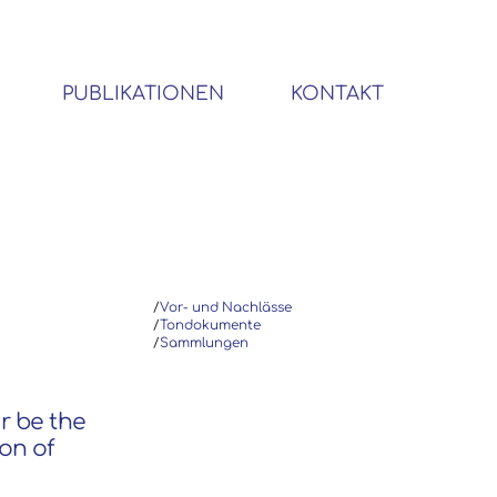
PUBLIKATIONEN
KONTAKT
BIBLIOTHEK SOZIALWISSENSCHAFTLICHER EMIGRANTEN
/
Vor- und Nachlässe
/
Tondokumente
/
Sammlungen
er be the
on of