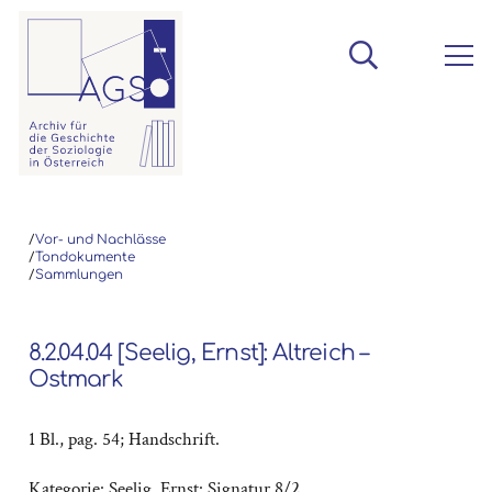
/
Vor- und Nachlässe
/
Tondokumente
/
Sammlungen
8.2.04.04 [Seelig, Ernst]: Altreich –
Ostmark
1 Bl., pag. 54; Handschrift.
Kategorie:
Seelig, Ernst: Signatur 8/2