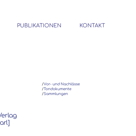
PUBLIKATIONEN
KONTAKT
BIBLIOTHEK SOZIALWISSENSCHAFTLICHER EMIGRANTEN
/
Vor- und Nachlässe
/
Tondokumente
/
Sammlungen
 Verlag
arl]