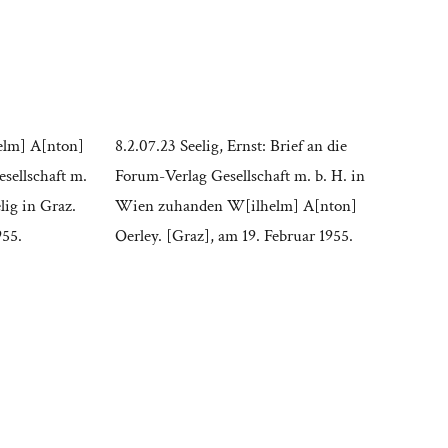
elm] A[nton]
8.2.07.23 Seelig, Ernst: Brief an die
sellschaft m.
Forum-Verlag Gesellschaft m. b. H. in
elig in Graz.
Wien zuhanden W[ilhelm] A[nton]
955.
Oerley. [Graz], am 19. Februar 1955.