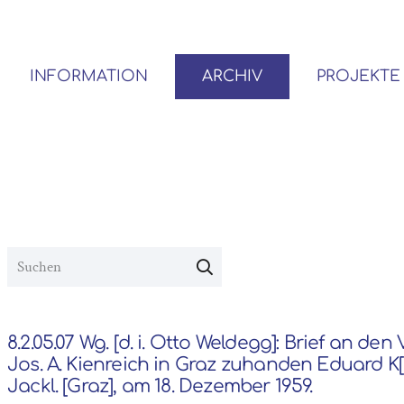
INFORMATION
ARCHIV
PROJEKTE
BENUTZER*INNEN-ORDNUNG
VOR- UND NACHLÄSSE
8.2.05.07 Wg. [d. i. Otto Weldegg]: Brief an den
Jos. A. Kienreich in Graz zuhanden Eduard K[
Jackl. [Graz], am 18. Dezember 1959.