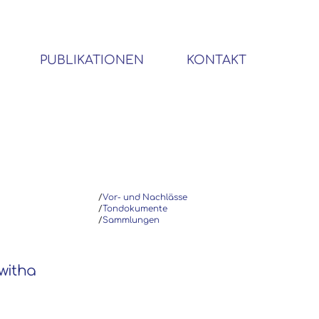
PUBLIKATIONEN
KONTAKT
BIBLIOTHEK SOZIALWISSENSCHAFTLICHER EMIGRANTEN
/
Vor- und Nachlässe
/
Tondokumente
/
Sammlungen
switha