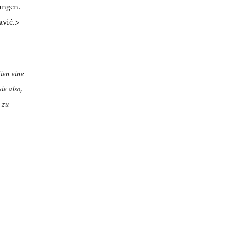
ungen.
avić.>
ien eine
ie also,
 zu