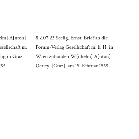
elm] A[nton]
8.2.07.23 Seelig, Ernst: Brief an die
sellschaft m.
Forum-Verlag Gesellschaft m. b. H. in
elig in Graz.
Wien zuhanden W[ilhelm] A[nton]
955.
Oerley. [Graz], am 19. Februar 1955.