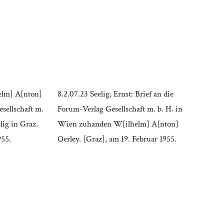
elm] A[nton]
8.2.07.23 Seelig, Ernst: Brief an die
sellschaft m.
Forum-Verlag Gesellschaft m. b. H. in
elig in Graz.
Wien zuhanden W[ilhelm] A[nton]
955.
Oerley. [Graz], am 19. Februar 1955.