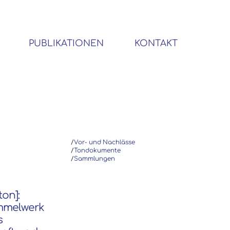
PUBLIKATIONEN
KONTAKT
BIBLIOTHEK SOZIALWISSENSCHAFTLICHER EMIGRANTEN
/
Vor- und Nachlässe
/
Tondokumente
/
Sammlungen
ton]:
ammelwerk
s