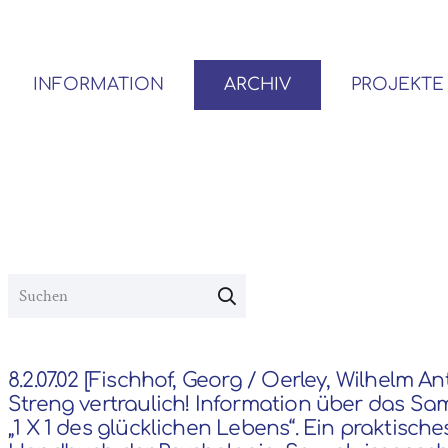
INFORMATION
ARCHIV
PROJEKTE
BENUTZER*INNEN-ORDNUNG
VOR- UND NACHLÄSSE
8.2.07.02 [Fischhof, Georg / Oerley, Wilhelm An
Streng vertraulich! Information über das S
„1 X 1 des glücklichen Lebens“. Ein praktische