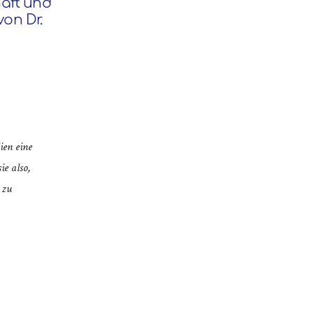
aft und
on Dr.
ien eine
ie also,
 zu