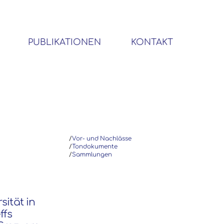
PUBLIKATIONEN
KONTAKT
BIBLIOTHEK SOZIALWISSENSCHAFTLICHER EMIGRANTEN
/
Vor- und Nachlässe
/
Tondokumente
/
Sammlungen
sität in
ffs