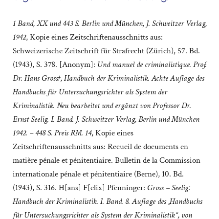
1 Band, XX und 443 S. Berlin und München, J. Schweitzer Verlag,
1942
, Kopie eines Zeitschriftenausschnitts aus:
Schweizerische Zeitschrift für Strafrecht (Zürich), 57. Bd.
(1943), S. 378. [Anonym]:
Und manuel de criminalistique.
Prof.
Dr. Hans Gross†, Handbuch der Kriminalistik. Achte Auflage des
Handbuchs für Untersuchungsrichter als System der
Kriminalistik. Neu bearbeitet und ergänzt von Professor Dr.
Ernst Seelig. I. Band. J. Schweitzer Verlag, Berlin und München
1942. – 448 S. Preis RM. 14
, Kopie eines
Zeitschriftenausschnitts aus: Recueil de documents en
matière pénale et pénitentiaire. Bulletin de la Commission
internationale pénale et pénitentiaire (Berne), 10. Bd.
(1943), S. 316. H[ans] F[elix] Pfenninger:
Gross – Seelig:
Handbuch der Kriminalistik. I. Band. 8. Auflage des „Handbuchs
für Untersuchungsrichter als System der Kriminalistik“, von