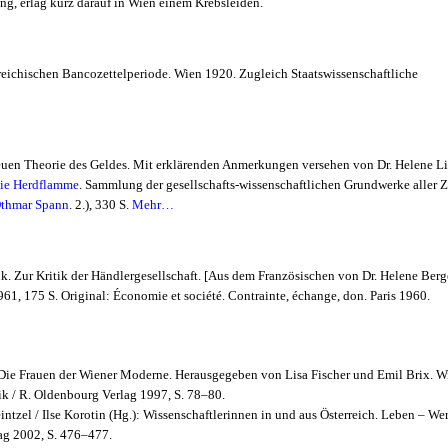
ng, erlag kurz darauf in Wien einem Krebsleiden.
rreichischen Bancozettelperiode
. Wien 1920. Zugleich Staatswissenschaftliche
euen Theorie des Geldes. Mit erklärenden Anmerkungen versehen von Dr. Helene Li
ie Herdflamme
. Sammlung der gesellschafts-wissenschaftlichen Grundwerke aller Z
thmar Spann
. 2.), 330 S.
Mehr…
. Zur Kritik der Händlergesellschaft. [Aus dem Französischen von Dr. Helene Berg
1961, 175 S. Original: Économie et société. Contrainte, échange, don. Paris 1960.
: Die Frauen der Wiener Moderne. Herausgegeben von Lisa Fischer und Emil Brix. W
ik / R. Oldenbourg Verlag 1997, S. 78–80.
intzel / Ilse Korotin (Hg.): Wissenschaftlerinnen in und aus Österreich. Leben – We
g 2002, S. 476–477.