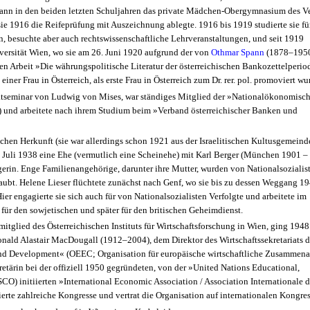
ann in den beiden letzten Schuljahren das private Mädchen-Obergymnasium des Ve
sie 1916 die
Reifeprüfung
mit Auszeichnung ablegte. 1916 bis 1919 studierte sie fü
n, besuchte aber auch rechtswissenschaftliche Lehrveranstaltungen, und seit 1919
iversität Wien, wo sie am 26. Juni 1920 aufgrund der von
Othmar Spann
(1878–195
 Arbeit »Die währungspolitische Literatur der österreichischen Bankozettelperio
 einer Frau in Österreich, als erste Frau in Österreich zum Dr. rer. pol. promoviert wu
vatseminar von Ludwig von Mises, war ständiges Mitglied der »Nationalökonomisc
8) und arbeitete nach ihrem Studium beim »Verband österreichischer Banken und
chen Herkunft (sie war allerdings schon 1921 aus der Israelitischen Kultusgemeind
im Juli 1938 eine Ehe (vermutlich eine Scheinehe) mit Karl Berger (München 1901 – 
erin. Enge Familienangehörige, darunter ihre Mutter, wurden von Nationalsozialis
aubt. Helene Lieser flüchtete zunächst nach Genf, wo sie bis zu dessen Weggang 1
r engagierte sie sich auch für von Nationalsozialisten Verfolgte und arbeitete im
ür den sowjetischen und später für den britischen Geheimdienst.
itglied des Österreichischen Instituts für Wirtschaftsforschung in Wien, ging 194
Donald Alastair MacDougall (1912–2004), dem Direktor des Wirtschaftssekretariats d
nd Development« (OEEC; Organisation für europäische wirtschaftliche Zusammenar
kretärin bei der offiziell 1950 gegründeten, von der »United Nations Educational,
CO) initiierten »International Economic Association / Association Internationale d
erte zahlreiche Kongresse und vertrat die Organisation auf internationalen Kongres