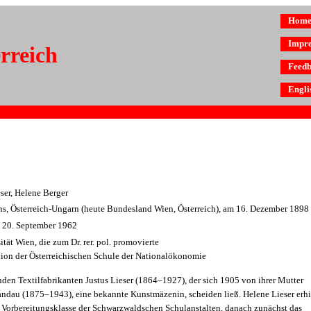
Hom
Impr
erreich
Feed
Engli
ser, Helene Berger
nns, Österreich-Ungarn (heute Bundesland Wien, Österreich), am 16. Dezember 1898
m 20. September 1962
tät Wien, die zum Dr. rer. pol. promovierte
ion der Österreichischen Schule der Nationalökonomie
den Textilfabrikanten Justus Lieser (1864–1927), der sich 1905 von ihrer Mutter
andau (1875–1943), eine bekannte Kunstmäzenin, scheiden ließ. Helene Lieser erhi
e Vorbereitungsklasse der Schwarzwaldschen Schulanstalten, danach zunächst das