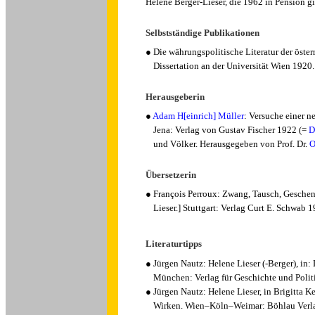
Helene Berger-Lieser, die 1962 in Pension gi
Selbstständige Publikationen
●
Die währungspolitische Literatur der öste
Dissertation an der Universität Wien 1920.
Herausgeberin
●
Adam H[einrich] Müller
: Versuche einer n
Jena: Verlag von Gustav Fischer 1922 (=
D
und Völker. Herausgegeben von Prof. Dr.
O
Übersetzerin
● François Perroux: Zwang, Tausch, Geschenk
Lieser.] Stuttgart: Verlag Curt E. Schwab 
Literaturtipps
● Jürgen Nautz: Helene Lieser (-Berger), in
München: Verlag für Geschichte und Polit
● Jürgen Nautz: Helene Lieser, in Brigitta Ke
Wirken. Wien–Köln–Weimar: Böhlau Verla