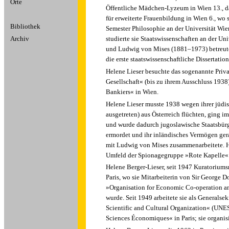
Orte
Öffentliche Mädchen-Lyzeum in Wien 13., d
für erweiterte Frauenbildung in Wien 6., wo 
Bibliothek
Semester Philosophie an der Universität Wie
Archiv
studierte sie Staatswissenschaften an der Un
und Ludwig von Mises (1881–1973) betreuten
die erste staatswissenschaftliche Dissertation
Helene Lieser besuchte das sogenannte Pri
Gesellschaft« (bis zu ihrem Ausschluss 193
Bankiers« in Wien.
Helene Lieser musste 1938 wegen ihrer jüdis
ausgetreten) aus Österreich flüchten, ging 
und wurde dadurch jugoslawische Staatsbürg
ermordet und ihr inländisches Vermögen ger
mit Ludwig von Mises zusammenarbeitete. Hie
Umfeld der Spionagegruppe »Rote Kapelle« f
Helene Berger-Lieser, seit 1947 Kuratoriumsm
Paris, wo sie Mitarbeiterin von Sir George 
»Organisation for Economic Co-operation a
wurde. Seit 1949 arbeitete sie als Generalse
Scientific and Cultural Organization« (UNES
Sciences Économiques« in Paris; sie organisi