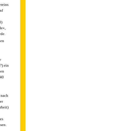
reins
nf
0)
de«,
rde.
hen
e
?) ein
ten
940
8 nach
er
beit)
es
sen.