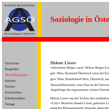
Soziologie in Öst
Helene Lieser
Geschichte
verheiratete Berger; auch: Helene Berger-Lie
Biografien
geb. Wien, Kronland Österreich unter der E
Bio-Bibliografie
gest. Wien, Bundesland Wien, Österreich, a
Institute
Nationalökonomin, erste Frau an der Universi
Vereine
Angehörige der sogenannten vierten Generat
Zeitschriften
Schriftenreihen
Helene Lieser war die Tochter des wohlhaben
»Lilly« Henriette Amalie Lieser, geborene L
Verlage
zunächst Privatunterricht, besuchte dann di