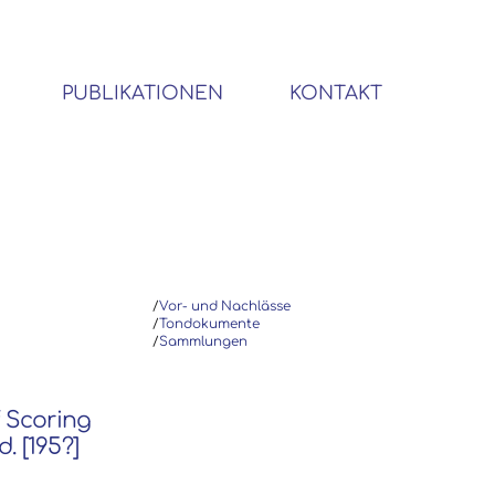
PUBLIKATIONEN
KONTAKT
BIBLIOTHEK SOZIALWISSENSCHAFTLICHER EMIGRANTEN
/
Vor- und Nachlässe
/
Tondokumente
/
Sammlungen
f Scoring
. [195?]