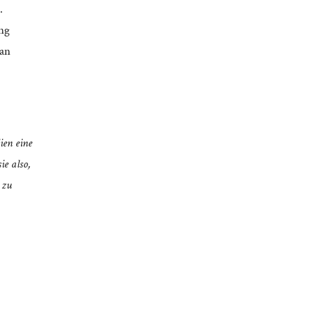
.
ing
can
ien eine
ie also,
 zu