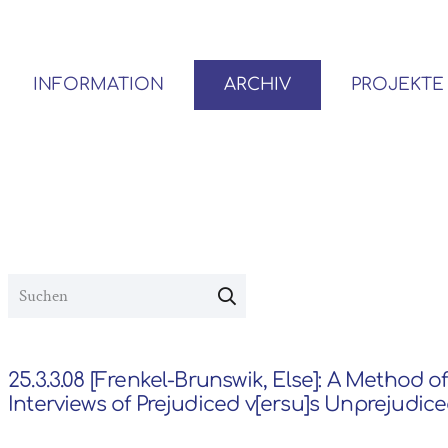
INFORMATION
ARCHIV
PROJEKTE
BENUTZER*INNEN-ORDNUNG
VOR- UND NACHLÄSSE
25.3.3.08 [Frenkel-Brunswik, Else]: A Method o
Interviews of Prejudiced v[ersu]s Unprejudiced