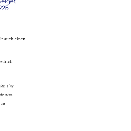
eiger.
925.
ält auch einen
edrich
ien eine
ie also,
 zu