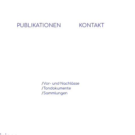
PUBLIKATIONEN
KONTAKT
BIBLIOTHEK SOZIALWISSENSCHAFTLICHER EMIGRANTEN
/
Vor- und Nachlässe
/
Tondokumente
/
Sammlungen