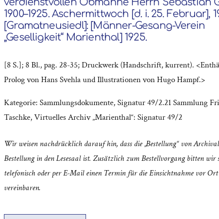
verdienstvollen Obmanne Herrn Sebastian G
1900–1925. Aschermittwoch [d. i. 25. Februar], 1
[Gramatneusiedl]: [Männer-Gesang-Verein
„Geselligkeit“ Marienthal] 1925.
[8 S.]; 8 Bl., pag. 28-35; Druckwerk (Handschrift, kurrent). <Enth
Prolog von Hans Svehla und Illustrationen von Hugo Hampf.>
Kategorie:
Sammlungsdokumente
,
Signatur 49/2.21 Sammlung Fri
Taschke
,
Virtuelles Archiv „Marienthal“: Signatur 49/2
Wir weisen nachdrücklich darauf hin, dass die „Bestellung“ von Archival
Bestellung in den Lesesaal ist. Zusätzlich zum Bestellvorgang bitten wir s
telefonisch oder per E-Mail einen Termin für die Einsichtnahme vor Ort
vereinbaren.