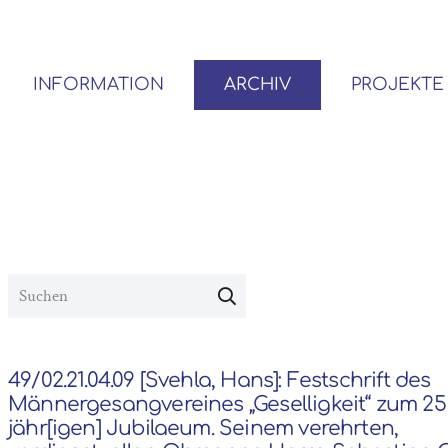
INFORMATION
ARCHIV
PROJEKTE
BENUTZER*INNEN-ORDNUNG
VOR- UND NACHLÄSSE
49/02.21.04.09 [Svehla, Hans]: Festschrift des
Männergesangvereines „Geselligkeit“ zum 25
jähr[igen] Jubilaeum. Seinem verehrten,