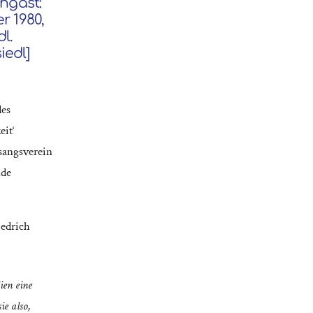
engast:
r 1980,
l.
iedl]
des
eit‘
sangsverein
nde
edrich
ien eine
ie also,