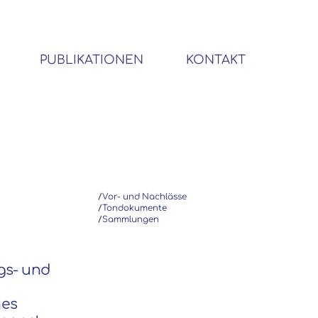
PUBLIKATIONEN
KONTAKT
BIBLIOTHEK SOZIALWISSENSCHAFTLICHER EMIGRANTEN
/
Vor- und Nachlässe
/
Tondokumente
/
Sammlungen
ngs- und
nes