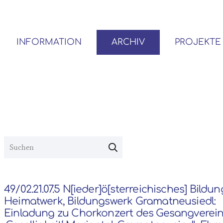
INFORMATION
ARCHIV
PROJEKTE
BENUTZER*INNEN-ORDNUNG
VOR- UND NACHLÄSSE
49/02.21.07.5 N[ieder]ö[sterreichisches] Bildu
Heimatwerk, Bildungswerk Gramatneusiedl:
Einladung zu Chorkonzert des Gesangverei