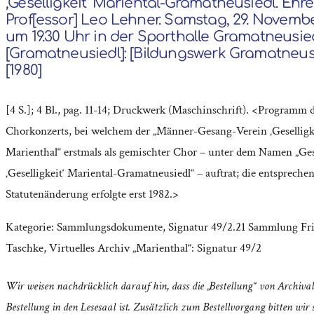
‚Geselligkeit‘ Mariental-Gramatneusiedl. Ehr
Prof[essor] Leo Lehner. Samstag, 29. Novembe
um 19.30 Uhr in der Sporthalle Gramatneusied
[Gramatneusiedl]: [Bildungswerk Gramatneus
[1980]
[4 S.]; 4 Bl., pag. 11-14; Druckwerk (Maschinschrift). <Programm 
Chorkonzerts, bei welchem der „Männer-Gesang-Verein ‚Geselligk
Marienthal“ erstmals als gemischter Chor – unter dem Namen „Ge
‚Geselligkeit‘ Mariental-Gramatneusiedl“ – auftrat; die entspreche
Statutenänderung erfolgte erst 1982.>
Kategorie:
Sammlungsdokumente
,
Signatur 49/2.21 Sammlung Fri
Taschke
,
Virtuelles Archiv „Marienthal“: Signatur 49/2
Wir weisen nachdrücklich darauf hin, dass die „Bestellung“ von Archival
Bestellung in den Lesesaal ist. Zusätzlich zum Bestellvorgang bitten wir s