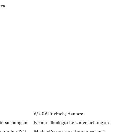
 zu
6/2.09 Priebsch, Hannes:
tersuchung an
Kriminalbiologische Untersuchung an
n im Juli 1941
Michael Sakoparnik, begonnen am 4.