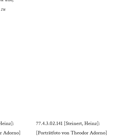
 zu
Heinz]:
77.4.3.02.141 [Steinert, Heinz]:
or Adorno]
[Porträtfoto von Theodor Adorno]