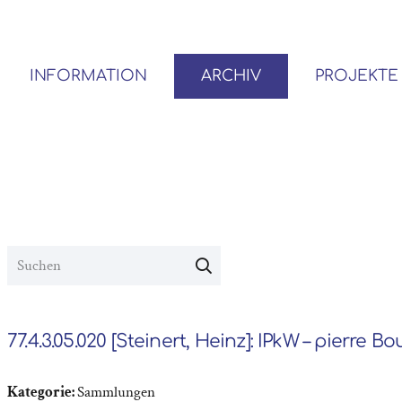
INFORMATION
ARCHIV
PROJEKTE
BENUTZER*INNEN-ORDNUNG
VOR- UND NACHLÄSSE
77.4.3.05.020 [Steinert, Heinz]: IPkW – pierre B
Kategorie:
Sammlungen