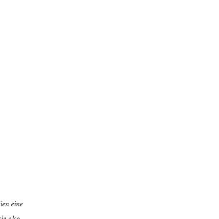
ien eine
ie also,