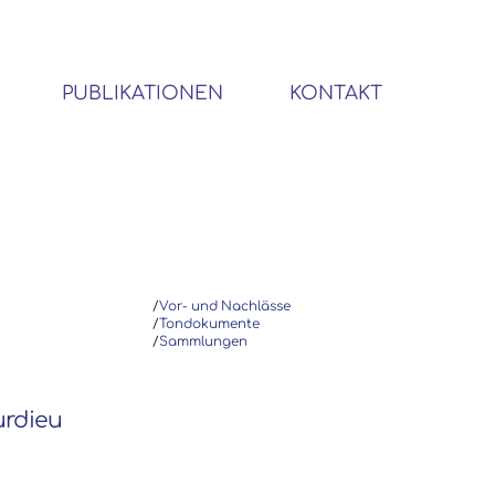
PUBLIKATIONEN
KONTAKT
BIBLIOTHEK SOZIALWISSENSCHAFTLICHER EMIGRANTEN
/
Vor- und Nachlässe
/
Tondokumente
/
Sammlungen
ourdieu