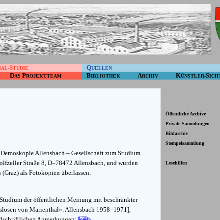
S
Q
HAL-
TUDIE
UELLEN
D
P
B
A
K
S
AS
ROJEKTTEAM
IBLIOTHEK
RCHIV
ÜNSTLER-
ICH
Öffentliche Archive
Private Sammlungen
Bildarchiv
Stempelsammlung
r Demoskopie Allensbach – Gesellschaft zum Studium
olfzeller Straße 8, D–78472 Allensbach, und wurden
Lesehilfen
h (Graz) als Fotokopien überlassen.
 Studium der öffentlichen Meinung mit beschränkter
tslosen von Marienthal«. Allensbach 1958–1971],
andschriftlichen Anmerkungen: