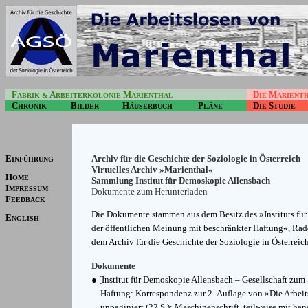
F
A
M
D
M
ABRIK &
RBEITERKOLONIE
ARIENTHAL
IE
ARIENT
C
B
H
P
D
S
HRONIK
ILDER
ÄUSERBUCH
LÄNE
IE
TUDIE
Archiv für die Geschichte der Soziologie in Österreich
E
INFÜHRUNG
Virtuelles Archiv »Marienthal«
H
OME
Sammlung Institut für Demoskopie Allensbach
I
MPRESSUM
Dokumente zum Herunterladen
F
EEDBACK
Die Dokumente stammen aus dem Besitz des »Instituts fü
E
NGLISH
der öffentlichen Meinung mit beschränkter Haftung«, Rad
dem Archiv für die Geschichte der Soziologie in Österreic
Dokumente
● [Institut für Demoskopie Allensbach – Gesellschaft zum
Haftung: Korrespondenz zur 2. Auflage von »Die Arbei
unpaginiert (22 S.); Maschinenschrift, teilweise mit h