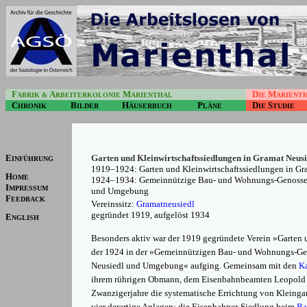
F
A
M
D
M
ABRIK &
RBEITERKOLONIE
ARIENTHAL
IE
ARIENT
C
B
H
P
D
S
HRONIK
ILDER
ÄUSERBUCH
LÄNE
IE
TUDIE
Garten und Kleinwirtschaftssiedlungen in Gramat Neusi
E
INFÜHRUNG
1919
–1924
:
Garten und Kleinwirtschaftssiedlungen in Gr
H
OME
1924
–1934
:
Gemeinnützige Bau- und Wohnungs-Genossens
I
MPRESSUM
und Umgebung
F
EEDBACK
Vereinssitz:
Gramatneusiedl
gegründet 1919, aufgelöst 1934
E
NGLISH
Besonders aktiv war der 1919 gegründete Verein
»
Garten 
der 1924 in der
»
Gemeinnützigen Bau- und Wohnungs-Geno
Neusiedl und Umgebung
«
aufging. Gemeinsam mit den
K
ihrem rührigen Obmann, dem Eisenbahnbeamten Leopold H
Zwanzigerjahre die systematische Errichtung von Kleinga
vier derartige Anlagen: die Eisenbahner-Siedlung beim
Ba